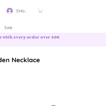
Einloggen
Sale
 with every order over 40€
den Necklace