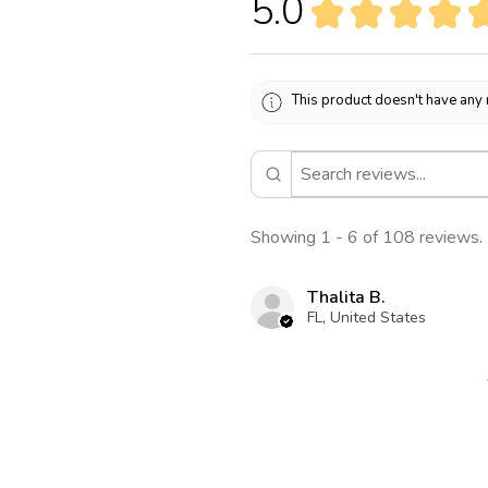
5.0
★
★
★
★
This product doesn't have any 
Showing 1 - 6 of 108 reviews.
Thalita B.
FL, United States