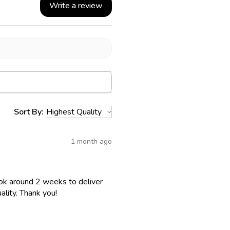
Write a review
Sort By:
1 month ago
 took around 2 weeks to deliver
lity. Thank you!