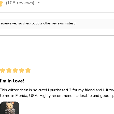
★
108
reviews
108
reviews yet, so check out our other reviews instead.
★
★
★
★
★
I’m in love!
This critter chain is so cute! I purchased 2 for my friend and I. It
to me in Florida, USA. Highly recommend… adorable and good qua