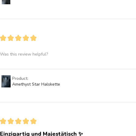
★
★
★
★
★
Was this review helpful?
Product:
Amethyst Star Halskette
★
★
★
★
★
Einzigartig und Majestätisch ✨