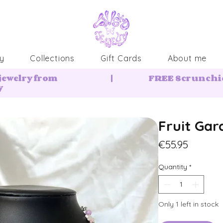
y
Collections
Gift Cards
About me
ewelry from
|
FREE Scrunchie
y
Fruit Gar
Price
€55.95
Quantity
*
Only 1 left in stock