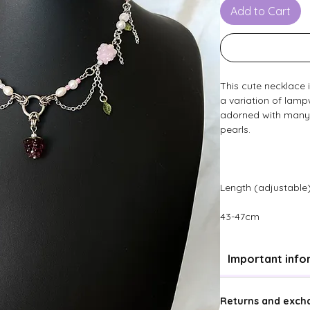
Add to Cart
This cute necklace 
a variation of lamp
adorned with many 
pearls.
Length (adjustable)
43-47cm
Important info
Returns and excha