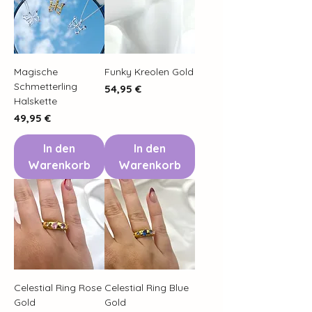
Magische
Funky Kreolen Gold
Schmetterling
Preis
54,95 €
Halskette
Preis
49,95 €
In den
In den
Warenkorb
Warenkorb
Celestial Ring Rose
Celestial Ring Blue
Gold
Gold