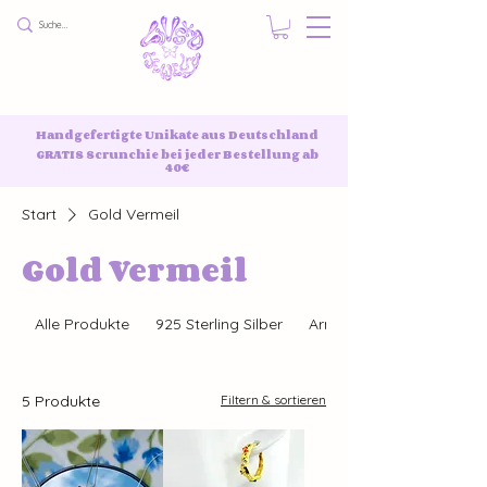
Handgefertigte Unikate aus Deutschland
GRATIS Scrunchie bei jeder Bestellung ab
40€
Start
Gold Vermeil
Gold Vermeil
Alle Produkte
925 Sterling Silber
Armbänder
5 Produkte
Filtern & sortieren