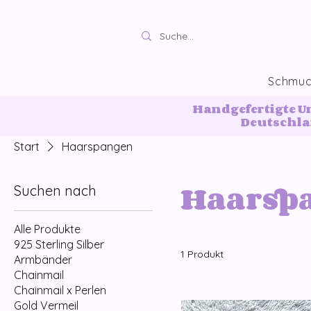
Schmu
Handgefertigte U
Deutschl
Start
Haarspangen
Haarsp
Suchen nach
Alle Produkte
925 Sterling Silber
1 Produkt
Armbänder
Chainmail
Chainmail x Perlen
Gold Vermeil