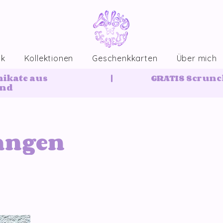
ck
Kollektionen
Geschenkkarten
Über mich
nikate aus
|
GRATIS Scrunch
and
angen