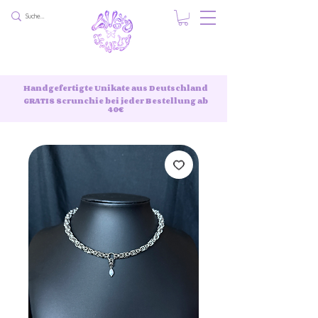
Handgefertigte Unikate aus Deutschland
GRATIS Scrunchie bei jeder Bestellung ab
40€