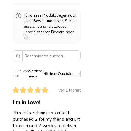
Oliwia Zgodzaj
beschädigt wird.
Sudetenstraße 29
82515 Wolfratshausen
Für dieses Produkt liegen noch
Pflegehinweise
Deutschland
keine Bewertungen vor. Sehen
Edelstahl ist Wasserfest! Somit
Sie sich daher stattdessen
kannst du deinen Schmuck auch im
unsere anderen Bewertungen
Wasser tragen. Bitte achte
an.
trotzdem auf gute Pflege und
vermeide Kontakt mit Make-up,
Sonnencreme, scharfen
Gegenständen etc.
1 – 6 von
Sortiere
108
nach:
★
★
★
★
★
vor 1 Monat
I’m in love!
This critter chain is so cute! I
purchased 2 for my friend and I. It
took around 2 weeks to deliver