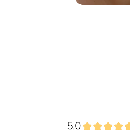
5.0
★
★
★
★