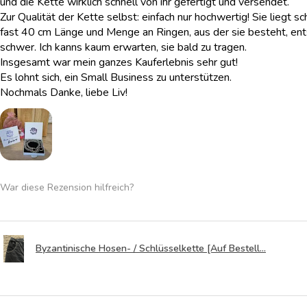
und die Kette wirklich schnell von ihr gefertigt und versendet.
Zur Qualität der Kette selbst: einfach nur hochwertig! Sie liegt sc
fast 40 cm Länge und Menge an Ringen, aus der sie besteht, ent
schwer. Ich kanns kaum erwarten, sie bald zu tragen.
Insgesamt war mein ganzes Kauferlebnis sehr gut!
Es lohnt sich, ein Small Business zu unterstützen.
Nochmals Danke, liebe Liv!
War diese Rezension hilfreich?
Byzantinische Hosen- / Schlüsselkette [Auf Bestell...