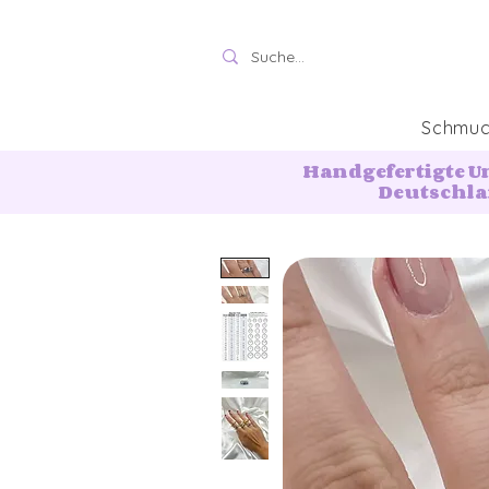
Schmu
Handgefertigte U
Deutschl