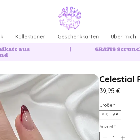
ck
Kollektionen
Geschenkkarten
Über mich
nikate aus
|
GRATIS Scrunch
and
Celestial 
Preis
39,95 €
Größe
*
5.5
6.5
Anzahl
*