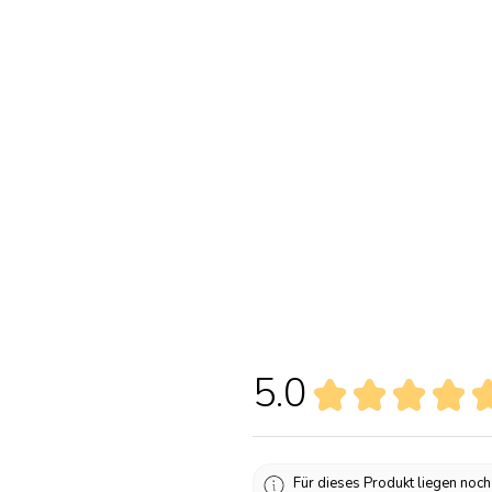
5.0
★
★
★
★
Für dieses Produkt liegen noc