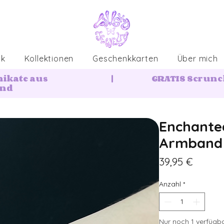
ck
Kollektionen
Geschenkkarten
Über mich
nikate aus
|
GRATIS Scrunch
and
Enchante
Armband
Preis
39,95 €
Anzahl
*
Nur noch 1 verfügb