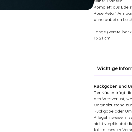
seiner Trägerin.
Komplett aus Edelst
Rose Petal“ Armband
ohne dabei an Leich
Länge (verstellbar):
16-21 cm
Wichtige Info
Rückgaben und Um
Der Käufer trägt d
den Wertverlust, wen
Originalzustand zur
Rückgabe oder Umt
Pflegehinweise miss
nicht verpflichtet d
falls dieses im Ver