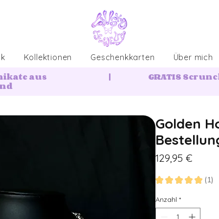
ck
Kollektionen
Geschenkkarten
Über mich
nikate aus
|
GRATIS Scrunch
and
Golden Ho
Bestellun
Preis
129,95 €
★
★
★
★
★
1
1
Anzahl
*