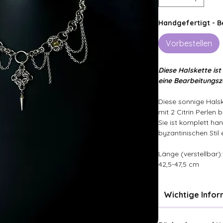
Handgefertigt - 
Vorbestellen
Diese Halskette ist
eine Bearbeitungsz
Diese sonnige Halsk
mit 2 Citrin Perlen b
Sie ist komplett han
byzantinischen Stil 
Länge (verstellbar):
42,5-47,5 cm
Wichtige Info