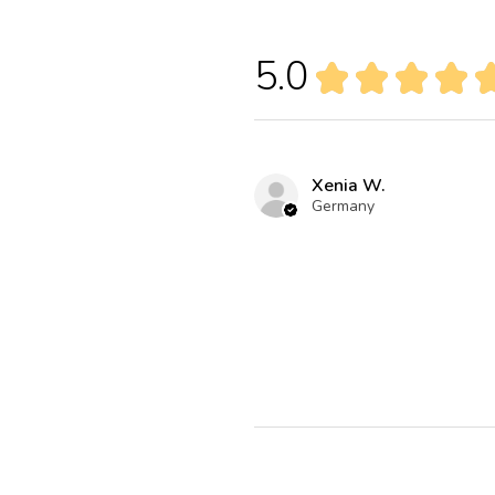
5.0
★
★
★
★
Xenia W.
Germany