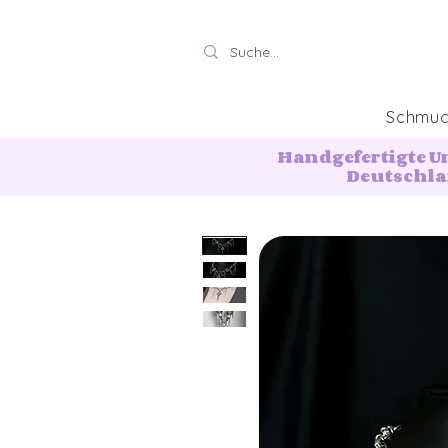
Schmu
Handgefertigte U
Deutschl