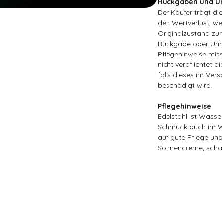
Rückgaben und Um
Der Käufer trägt d
den Wertverlust, wen
Originalzustand zur
Rückgabe oder Umt
Pflegehinweise miss
nicht verpflichtet d
falls dieses im Ver
beschädigt wird.
Pflegehinweise
Edelstahl ist Wasse
Schmuck auch im Wa
auf gute Pflege un
Sonnencreme, scha