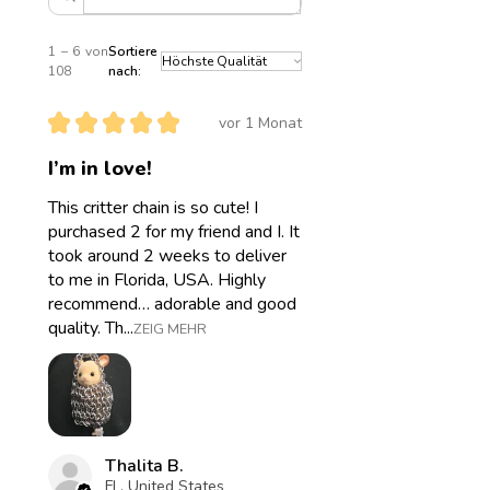
Gegenständen etc.
1 – 6 von
Sortiere
108
nach:
★
★
★
★
★
vor 1 Monat
I’m in love!
This critter chain is so cute! I
purchased 2 for my friend and I. It
took around 2 weeks to deliver
to me in Florida, USA. Highly
recommend… adorable and good
quality. Th...
ZEIG MEHR
Thalita B.
FL, United States