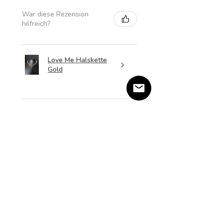
War diese Rezension
hilfreich?
Love Me Halskette
Gold
★
★
★
★
★
vor 2 Monaten
Yanina H.
Salzweg, Germany
War diese Rezension
hilfreich?