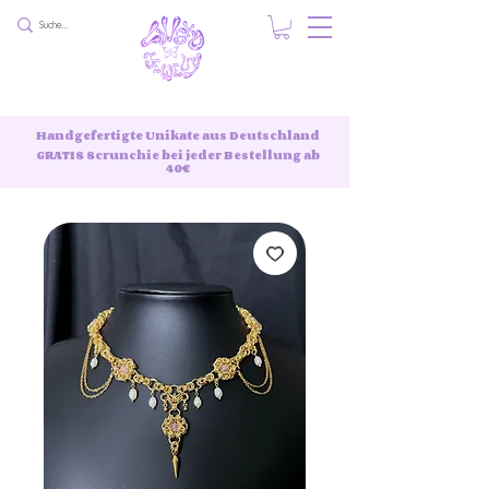
Handgefertigte Unikate aus Deutschland
GRATIS Scrunchie bei jeder Bestellung ab
40€