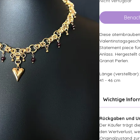
Nicht verfügbar
Benach
Diese atembraubende
Valentinstagsgesche
Statement piece fü
Anlass. Hergestellt 
Granat Perlen.
Länge (verstellbar):
41 - 46 cm
Wichtige Info
Rückgaben und Um
Der Käufer trägt d
den Wertverlust, wen
Originalzustand zur