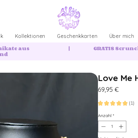
ck
Kollektionen
Geschenkkarten
Über mich
nikate aus
|
GRATIS Scrunch
and
Love Me H
Preis
69,95 €
★
★
★
★
★
1
1
Anzahl
*