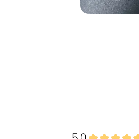
5.0
★
★
★
★