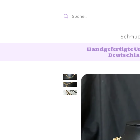
Schmu
Handgefertigte U
Deutschl