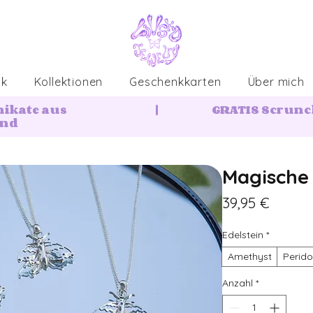
ck
Kollektionen
Geschenkkarten
Über mich
nikate aus
|
GRATIS Scrunch
and
Magische
Preis
39,95 €
Edelstein
*
Amethyst
Perido
Anzahl
*