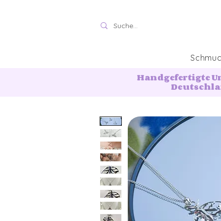
Schmu
Handgefertigte U
Deutschl