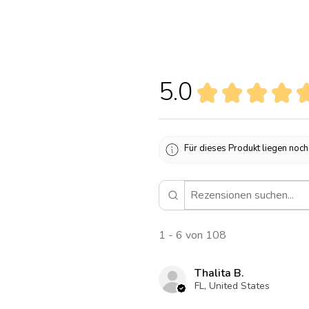
5.0
★
★
★
★
Für dieses Produkt liegen noc
1 - 6 von 108
Thalita B.
FL, United States