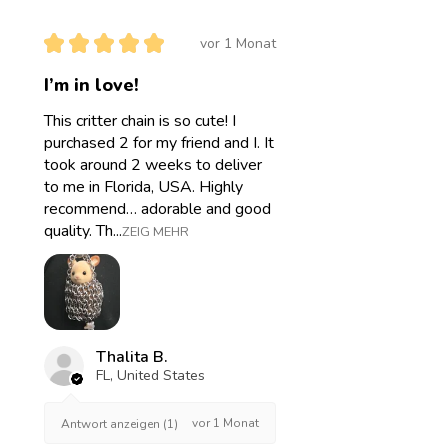
★
★
★
★
★
vor 1 Monat
I’m in love!
This critter chain is so cute! I
purchased 2 for my friend and I. It
took around 2 weeks to deliver
to me in Florida, USA. Highly
recommend… adorable and good
quality. Th...
ZEIG MEHR
Thalita B.
FL, United States
vor 1 Monat
Antwort anzeigen (1)