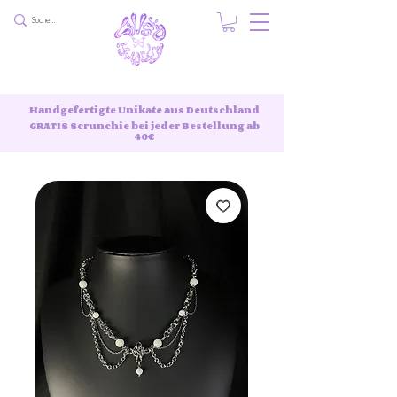
Handgefertigte Unikate aus Deutschland
GRATIS Scrunchie bei jeder Bestellung ab
40€