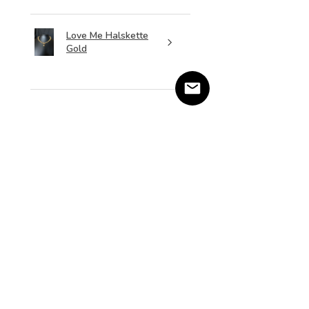
Love Me Halskette
Gold
★
★
★
★
★
vor 2 Monaten
Yanina H.
Salzweg, Germany
War diese Rezension
hilfreich?
Produkt:
Amethyst Star Halskette