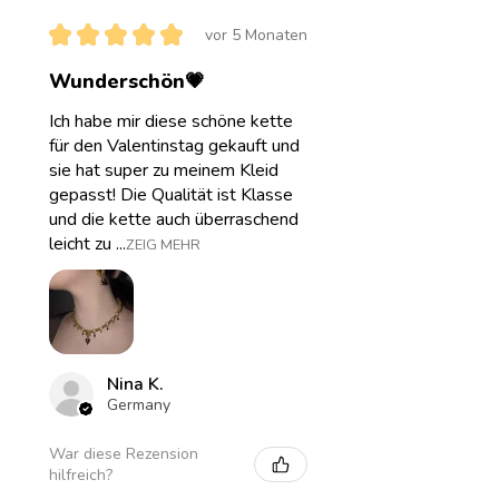
★
★
★
★
★
vor 5 Monaten
Wunderschön💗
Ich habe mir diese schöne kette
für den Valentinstag gekauft und
sie hat super zu meinem Kleid
gepasst! Die Qualität ist Klasse
und die kette auch überraschend
leicht zu ...
ZEIG MEHR
Nina K.
Germany
War diese Rezension
hilfreich?