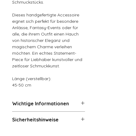
Schmuckstücks.
Dieses handgefertigte Accessoire
eignet sich perfekt für besondere
Anlässe, Fantasy-Events oder für
alle, die ihrem Outfit einen Hauch
von historischer Eleganz und
magischem Charme verleihen
möchten. Ein echtes Statement-
Piece für Liebhaber kunstvoller und
zeitloser Schmuckkunst.
Länge (verstellbar):
45-50 cm
Wichtige Informationen
Rückgaben und Umtausch (14
Sicherheitshinweise
Tage)
Der Käufer trägt die Kosten für die
Achtung! Verschluck- und
Rücksendung und den Wertverlust,