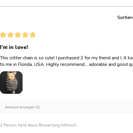
Sortier
★
★
★
★
★
I’m in love!
This critter chain is so cute! I purchased 2 for my friend and I. It
to me in Florida, USA. Highly recommend… adorable and good qua
Antwort anzeigen (1)
1 Person fand diese Bewertung hilfreich.