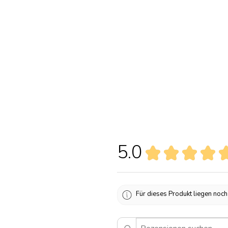
5.0
★
★
★
★
Für dieses Produkt liegen noc