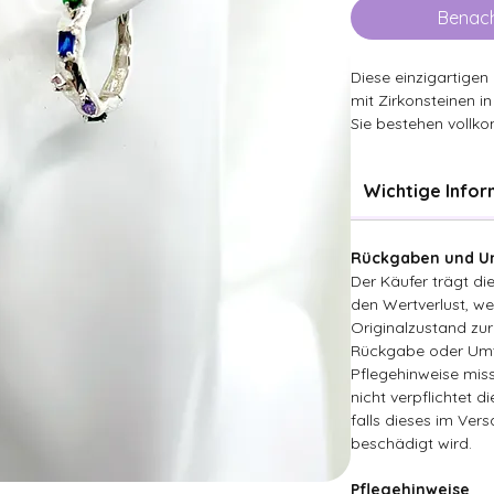
Benach
Diese einzigartigen
mit Zirkonsteinen i
Sie bestehen vollko
Wichtige Info
Rückgaben und Um
Der Käufer trägt d
den Wertverlust, wen
Originalzustand zur
Rückgabe oder Umt
Pflegehinweise miss
nicht verpflichtet d
falls dieses im Ver
beschädigt wird.
Pflegehinweise