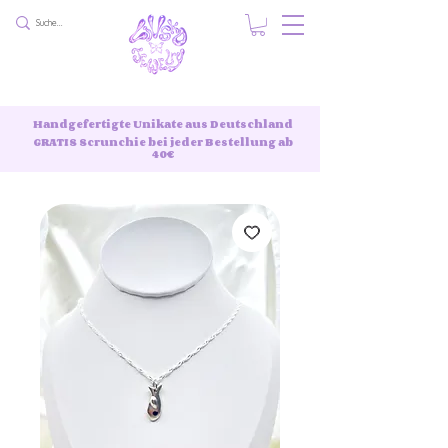
Handgefertigte Unikate aus Deutschland
GRATIS Scrunchie bei jeder Bestellung ab
40€