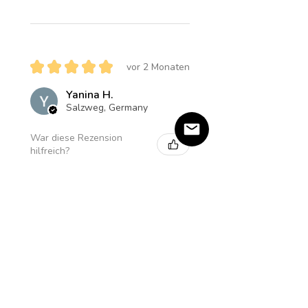
★
★
★
★
★
vor 2 Monaten
Yanina H.
Salzweg, Germany
War diese Rezension
hilfreich?
Produkt:
Amethyst Star Halskette
★
★
★
★
★
vor 5 Monaten