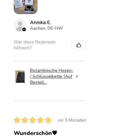
Annika E.
Aachen, DE-NW
War diese Rezension
hilfreich?
Byzantinische Hosen-
/ Schlüsselkette [Auf
Bestell...
★
★
★
★
★
vor 5 Monaten
Wunderschön💗