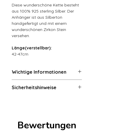
Diese wunderschöne Kette besteht
aus 100% 925 sterling Silber. Der
Anhänger ist aus Silberton
handgefertigt und mit einem
wunderschönen Zirkon Stein
versehen.
Länge(verstellbar):
42-47cm
Wichtige Informationen
Rückgaben und Umtausch (14
Sicherheitshinweise
Tage)
Der Käufer trägt die Kosten für die
Achtung! Verschluck- und
Rücksendung und den Wertverlust,
Erstickungsgefahr:
Enthält
wenn ein Artikel nicht im
Kleinteile – nicht für Kinder unter 36
Originalzustand zurückgegeben
Monaten oder Personen geeignet,
wird. Es gelten keine Rückgabe oder
Bewertungen
die dazu neigen, nicht essbare
Umtausch, wenn der Kunde die
Gegenstände in den Mund zu