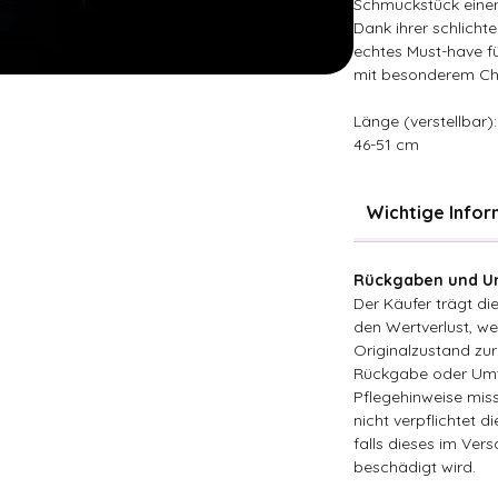
Schmuckstück einen 
Dank ihrer schlichte
echtes Must-have fü
mit besonderem Ch
Länge (verstellbar):
46-51 cm
Wichtige Info
Rückgaben und Um
Der Käufer trägt d
den Wertverlust, wen
Originalzustand zur
Rückgabe oder Umt
Pflegehinweise miss
nicht verpflichtet d
falls dieses im Ver
beschädigt wird.