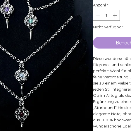
Anzahl
*
Nicht verfügbar
Benach
Diese wunderschöne
filigranes und schli
perfekte Wahl für al
feine Verarbeitung
sie zu einem vielsei
jeden Stil integriere
Ob im Alltag als dez
Ergänzung zu einem
„Starbound“ Halsket
elegante Note, ohne
aus 100 % hochwert
wunderschöne Edels