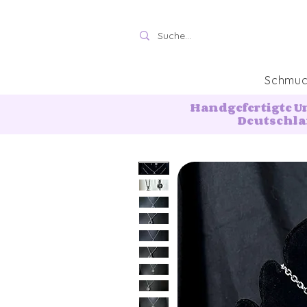
Schmu
Handgefertigte U
Deutschl