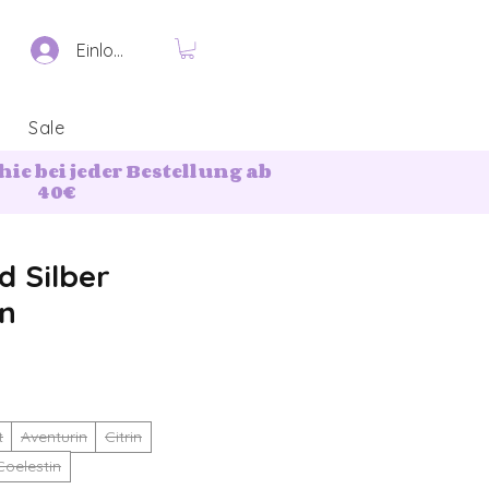
Einloggen
Sale
ie bei jeder Bestellung ab
40€
 Silber
en
t
Aventurin
Citrin
Coelestin