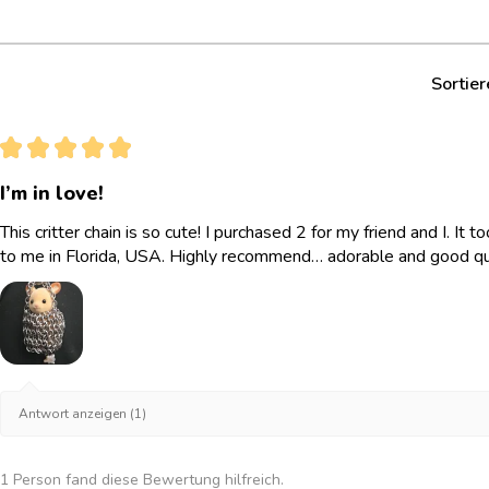
Sortier
★
★
★
★
★
I’m in love!
This critter chain is so cute! I purchased 2 for my friend and I. It
to me in Florida, USA. Highly recommend… adorable and good qua
Antwort anzeigen (1)
1 Person fand diese Bewertung hilfreich.