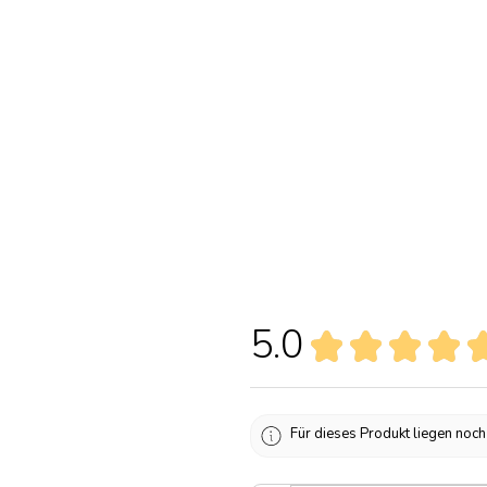
5.0
★
★
★
★
Für dieses Produkt liegen noc