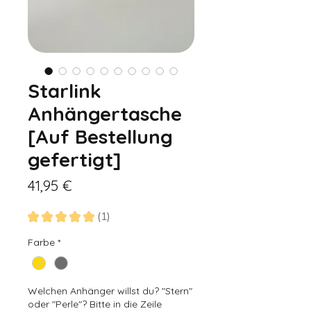
Starlink
Anhängertasche
[Auf Bestellung
gefertigt]
Preis
41,95 €
★
★
★
★
★
1
1
Farbe
*
Welchen Anhänger willst du? "Stern"
oder "Perle"? Bitte in die Zeile