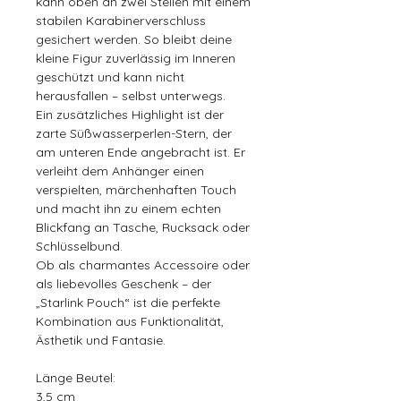
kann oben an zwei Stellen mit einem
stabilen Karabinerverschluss
gesichert werden. So bleibt deine
kleine Figur zuverlässig im Inneren
geschützt und kann nicht
herausfallen – selbst unterwegs.
Ein zusätzliches Highlight ist der
zarte Süßwasserperlen-Stern, der
am unteren Ende angebracht ist. Er
verleiht dem Anhänger einen
verspielten, märchenhaften Touch
und macht ihn zu einem echten
Blickfang an Tasche, Rucksack oder
Schlüsselbund.
Ob als charmantes Accessoire oder
als liebevolles Geschenk – der
„Starlink Pouch“ ist die perfekte
Kombination aus Funktionalität,
Ästhetik und Fantasie.
Länge Beutel:
3,5 cm