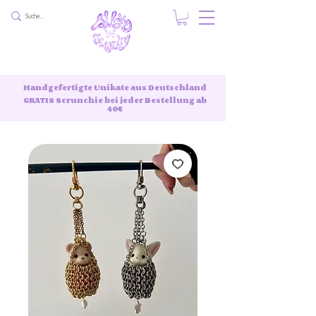
Handgefertigte Unikate aus Deutschland
GRATIS Scrunchie bei jeder Bestellung ab
40€