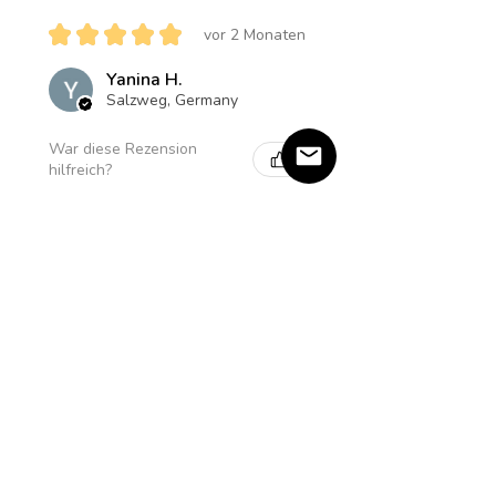
★
★
★
★
★
vor 2 Monaten
Yanina H.
Salzweg, Germany
War diese Rezension
hilfreich?
Produkt:
Amethyst Star Halskette
★
★
★
★
★
vor 5 Monaten
Einzigartig und
Majestätisch ✨