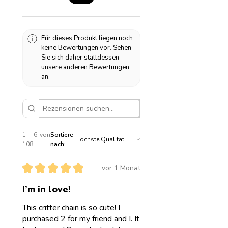
LivskoJewelry
oder durch Dritte verloren oder
Oliwia Zgodzaj
beschädigt wird.
Sudetenstraße 29
82515 Wolfratshausen
Für dieses Produkt liegen noch
Pflegehinweise
Deutschland
keine Bewertungen vor. Sehen
Bitte nicht im Wasser tragen. Auch
Sie sich daher stattdessen
Silber kann sich durch lange Zeit im
unsere anderen Bewertungen
(Salz)Wasser oder an der Luft
an.
verfärben. Falls dies passieren
sollte, poliere dein Schmuckstück
einfach mit einem weichen
Mikrofasertuch ✨
1 – 6 von
Sortiere
108
nach:
★
★
★
★
★
vor 1 Monat
I’m in love!
This critter chain is so cute! I
purchased 2 for my friend and I. It