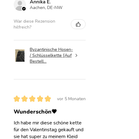
Annika E.
Aachen, DE-NW
War diese Rezension
hilfreich?
Byzantinische Hosen-
/ Schlüsselkette [Auf
Bestell...
★
★
★
★
★
vor 5 Monaten
Wunderschön💗
Ich habe mir diese schöne kette
für den Valentinstag gekauft und
sie hat super zu meinem Kleid