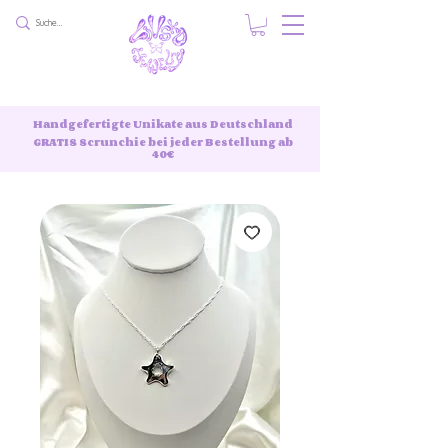
Handgefertigte Unikate aus Deutschland
GRATIS Scrunchie bei jeder Bestellung ab
40€