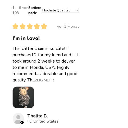
1 – 6 von
Sortiere
108
nach:
★
★
★
★
★
vor 1 Monat
I’m in love!
This critter chain is so cute! I
purchased 2 for my friend and I. It
took around 2 weeks to deliver
to me in Florida, USA. Highly
recommend… adorable and good
quality. Th...
ZEIG MEHR
Thalita B.
FL, United States