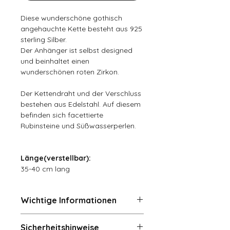
Diese wunderschöne gothisch
angehauchte Kette besteht aus 925
sterling Silber.
Der Anhänger ist selbst designed
und beinhaltet einen
wunderschönen roten Zirkon.
Der Kettendraht und der Verschluss
bestehen aus Edelstahl. Auf diesem
befinden sich facettierte
Rubinsteine und Süßwasserperlen.
Länge(verstellbar):
35-40 cm lang
Wichtige Informationen
Rückgaben und Umtausch (14
Sicherheitshinweise
Tage)